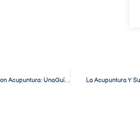
Tratando La Ansiedad Y La Depresión Con Acupuntura: UnaGuía Comprensible
La Acupuntura Y Su